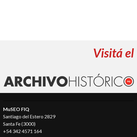
Visitá el
MuSEO FIQ
Santiago del Estero 2829
Santa Fe (3000)
+54 342 4571 164