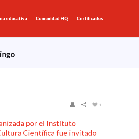
ma educativa
Comunidad FIQ
Certificados
mingo
1
nizada por el Instituto
ultura Científica fue invitado