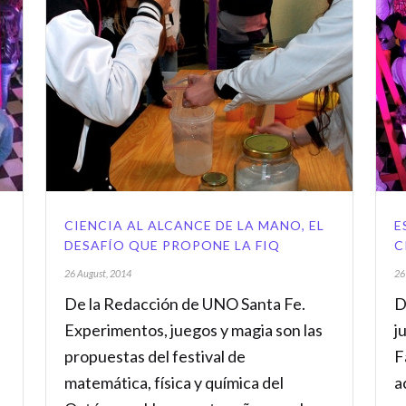
CIENCIA AL ALCANCE DE LA MANO, EL
E
DESAFÍO QUE PROPONE LA FIQ
C
26 August, 2014
26
De la Redacción de UNO Santa Fe.
D
Experimentos, juegos y magia son las
j
propuestas del festival de
F
e
matemática, física y química del
a