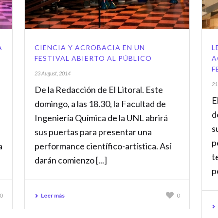
A
CIENCIA Y ACROBACIA EN UN
L
FESTIVAL ABIERTO AL PÚBLICO
A
F
23 August, 2014
21
De la Redacción de El Litoral. Este
E
domingo, a las 18.30, la Facultad de
d
Ingeniería Química de la UNL abrirá
s
sus puertas para presentar una
p
a
performance científico-artística. Así
t
darán comienzo [...]
po
Leer más
0
0