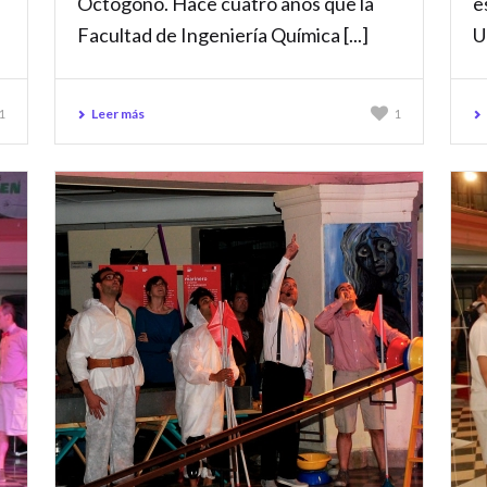
Octógono. Hace cuatro años que la
e
Facultad de Ingeniería Química [...]
U
Leer más
1
1