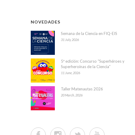
NOVEDADES
Semana de la Ciencia en FIQ-EIS
31 July, 2026
5º edición: Concurso “Superhéroes y
Superheroínas de la Ciencia”
11 June, 2026
Taller Matenautas 2026
20 March, 2026