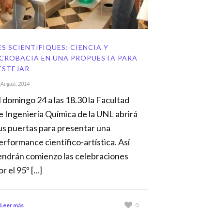
ES SCIENTIFIQUES: CIENCIA Y
CROBACIA EN UNA PROPUESTA PARA
ESTEJAR
 August, 2014
l domingo 24 a las 18.30 la Facultad
e Ingeniería Química de la UNL abrirá
us puertas para presentar una
erformance científico-artística. Así
endrán comienzo las celebraciones
r el 95º [...]
Leer más
0