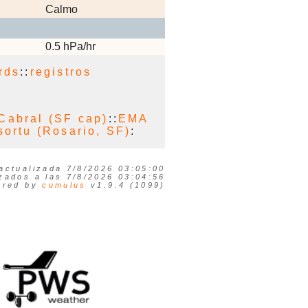
Calmo
0.5 hPa/hr
rds
::
registros
 Cabral (SF cap)
::
EMA
ortu (Rosario, SF)
:
actualizada 7/8/2026 03:05:00
izados a las 7/8/2026 03:04:56
ered by
cumulus
v1.9.4 (1099)