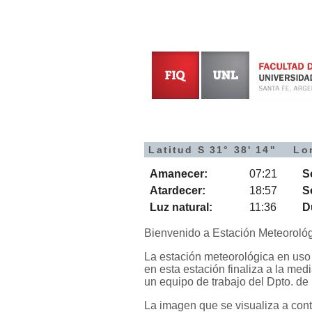
Latitud S 31° 38' 14" Lo
Amanecer:
07:21
S
Atardecer:
18:57
S
Luz natural:
11:36
D
Bienvenido a Estación Meteorológ
La estación meteorológica en uso
en esta estación finaliza a la me
un equipo de trabajo del Dpto. de
La imagen que se visualiza a con