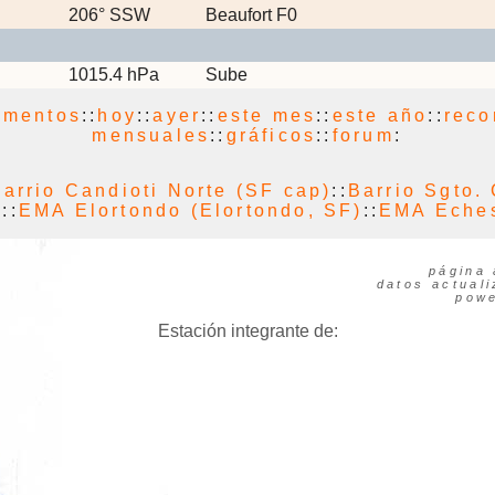
206° SSW
Beaufort F0
1015.4 hPa
Sube
umentos
::
hoy
::
ayer
::
este mes
::
este año
::
reco
mensuales
::
gráficos
::
forum
:
arrio Candioti Norte (SF cap)
::
Barrio Sgto.
)
::
EMA Elortondo (Elortondo, SF)
::
EMA Eches
página 
datos actual
pow
Estación integrante de: