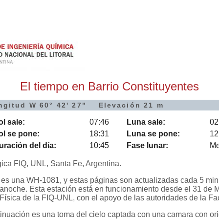
El tiempo en Barrio Constituyentes
ngitud W 60° 42' 27" Elevación 21 m
ol sale:
07:46
Luna sale:
02
ol se pone:
18:31
Luna se pone:
12
uración del día:
10:45
Fase lunar:
Me
ica FIQ, UNL, Santa Fe, Argentina.
 es una WH-1081, y estas páginas son actualizadas cada 5 min
dianoche. Esta estación está en funcionamiento desde el 31 de
 Física de la FIQ-UNL, con el apoyo de las autoridades de la Fa
tinuación es una toma del cielo captada con una camara con or