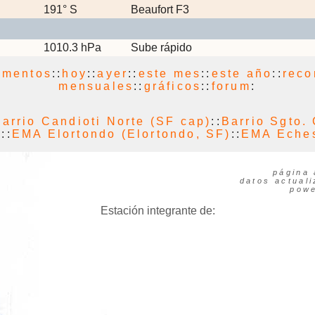
191° S
Beaufort F3
1010.3 hPa
Sube rápido
umentos
::
hoy
::
ayer
::
este mes
::
este año
::
reco
mensuales
::
gráficos
::
forum
:
arrio Candioti Norte (SF cap)
::
Barrio Sgto.
)
::
EMA Elortondo (Elortondo, SF)
::
EMA Eches
página 
datos actual
pow
Estación integrante de: