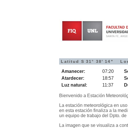
Latitud S 31° 38' 14" Lo
Amanecer:
07:20
S
Atardecer:
18:57
S
Luz natural:
11:37
D
Bienvenido a Estación Meteorológ
La estación meteorológica en uso
en esta estación finaliza a la me
un equipo de trabajo del Dpto. de
La imagen que se visualiza a con