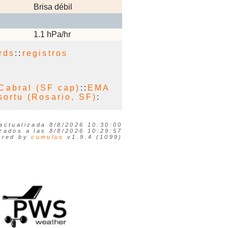
Brisa débil
1.1 hPa/hr
rds
::
registros
 Cabral (SF cap)
::
EMA
ortu (Rosario, SF)
:
actualizada 8/8/2026 10:30:00
izados a las 8/8/2026 10:29:57
ered by
cumulus
v1.9.4 (1099)