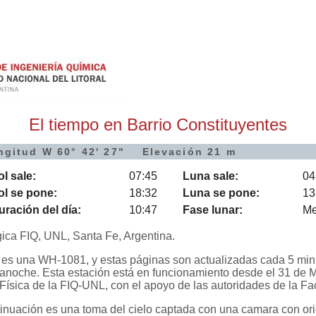
El tiempo en Barrio Constituyentes
ngitud W 60° 42' 27" Elevación 21 m
ol sale:
07:45
Luna sale:
04
ol se pone:
18:32
Luna se pone:
13
uración del día:
10:47
Fase lunar:
Me
ica FIQ, UNL, Santa Fe, Argentina.
 es una WH-1081, y estas páginas son actualizadas cada 5 min
dianoche. Esta estación está en funcionamiento desde el 31 de
 Física de la FIQ-UNL, con el apoyo de las autoridades de la Fa
tinuación es una toma del cielo captada con una camara con or