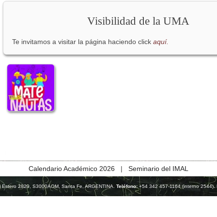
Visibilidad de la UMA
Te invitamos a visitar la página haciendo click
aquí.
Calendario Académico 2026
|
Seminario del IMAL
l Estero 2829, S3000AOM, Santa Fe, ARGENTINA.
Teléfono:
+54 342 457-1164 (interno 2544).