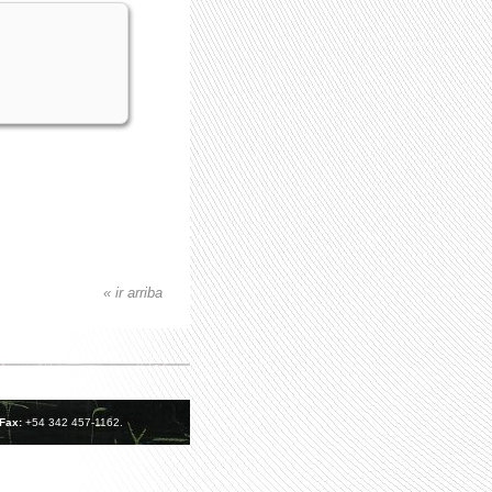
« ir arriba
Fax:
+54 342 457-1162.