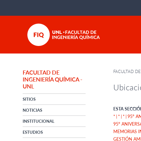
FACULTAD DE 
FACULTAD DE
INGENIERÍA QUÍMICA -
Ubicaci
UNL
SITIOS
ESTA SECCIÓ
NOTICIAS
*
*
*
95º A
INSTITUCIONAL
95º ANIVERS
MEMORIAS I
ESTUDIOS
GESTIÓN AM