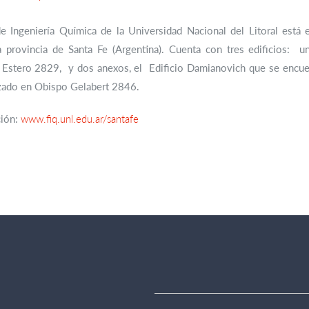
de Ingeniería Química de la Universidad Nacional del Litoral está
la provincia de Santa Fe (Argentina). Cuenta con tres edificios: 
 Estero 2829, y dos anexos, el Edificio Damianovich que se encuen
lizado en Obispo Gelabert 2846.
ción:
www.fiq.unl.edu.ar/santafe