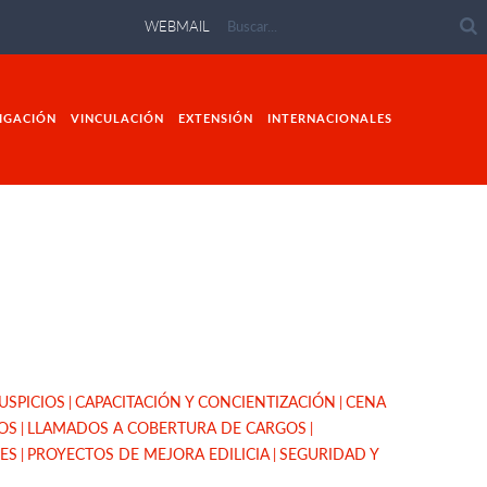
WEBMAIL
IGACIÓN
VINCULACIÓN
EXTENSIÓN
INTERNACIONALES
AUSPICIOS
CAPACITACIÓN Y CONCIENTIZACIÓN
CENA
OS
LLAMADOS A COBERTURA DE CARGOS
ES
PROYECTOS DE MEJORA EDILICIA
SEGURIDAD Y