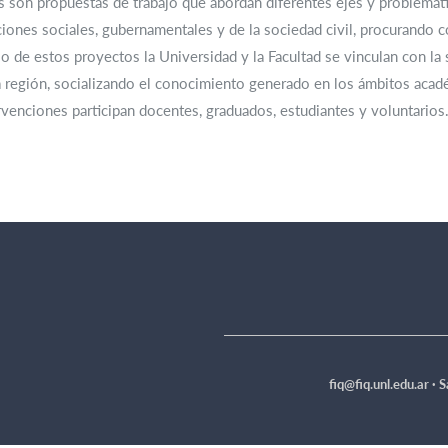
 son propuestas de trabajo que abordan diferentes ejes y problemátic
iones sociales, gubernamentales y de la sociedad civil, procurando 
o de estos proyectos la Universidad y la Facultad se vinculan con la
 región, socializando el conocimiento generado en los ámbitos acad
rvenciones participan docentes, graduados, estudiantes y voluntarios
fiq@fiq.unl.edu.ar ·
S