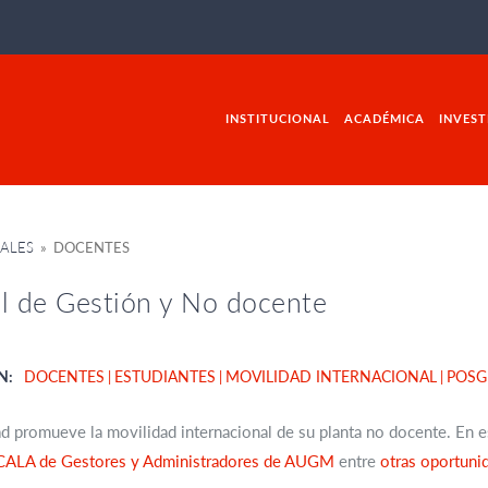
INSTITUCIONAL
ACADÉMICA
INVEST
ALES
» DOCENTES
l de Gestión y No docente
N:
DOCENTES
ESTUDIANTES
MOVILIDAD INTERNACIONAL
POS
d promueve la movilidad internacional de su planta no docente. En e
CALA de Gestores y Administradores de AUGM
entre
otras oportuni