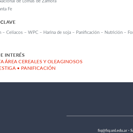
Nacional de Lomas de Zamora
anta Fe
 CLAVE
n – Celíacos – WPC – Harina de soja – Panificación – Nutrición – Fo
E INTERÉS
ITA ÁREA CEREALES Y OLEAGINOSOS
VESTIGA • PANIFICACIÓN
fiq@fiq.unl.edu.ar ·
S