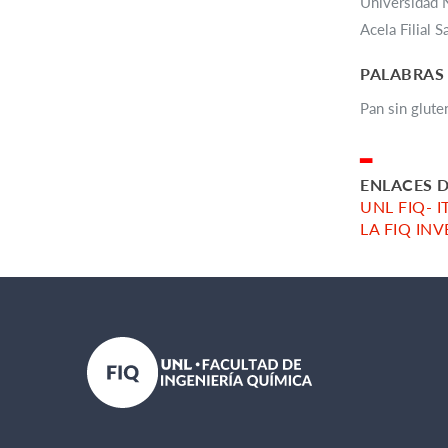
Universidad 
Acela Filial S
PALABRAS
Pan sin glute
▂
ENLACES D
UNL FIQ- 
LA FIQ IN