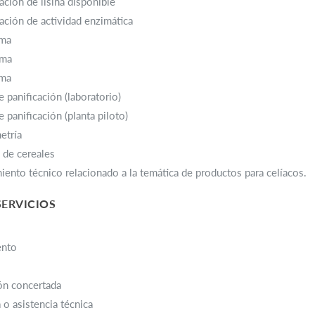
ción de lisina disponible
ción de actividad enzimática
ama
ama
ama
 panificación (laboratorio)
 panificación (planta piloto)
etría
 de cereales
ento técnico relacionado a la temática de productos para celíacos.
SERVICIOS
ento
ón concertada
 o asistencia técnica