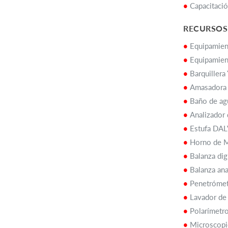
•
Capacitaci
RECURSOS
•
Equipamien
•
Equipamien
•
Barquillera
•
Amasadora 
•
Baño de ag
•
Analizador
•
Estufa DAL
•
Horno de 
•
Balanza di
•
Balanza ana
•
Penetróme
•
Lavador de
•
Polaríme
•
Microscopi