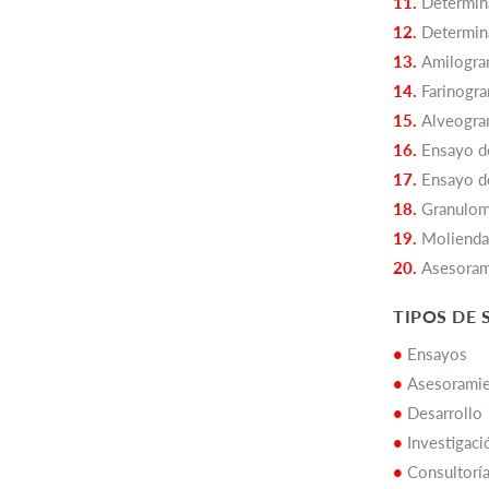
11.
Determina
12.
Determina
13.
Amilogr
14.
Farinogr
15.
Alveogr
16.
Ensayo de
17.
Ensayo de
18.
Granulom
19.
Molienda
20.
Asesorami
TIPOS DE 
•
Ensayos
•
Asesorami
•
Desarrollo
•
Investigaci
•
Consultoría