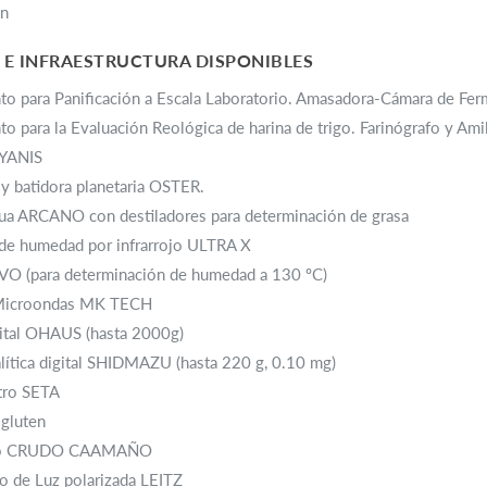
ón
 E INFRAESTRUCTURA DISPONIBLES
to para Panificación a Escala Laboratorio. Amasadora-Cámara de
to para la Evaluación Reológica de harina de trigo. Farinógrafo y 
 YANIS
y batidora planetaria OSTER.
ua ARCANO con destiladores para determinación de grasa
 de humedad por infrarrojo ULTRA X
VO (para determinación de humedad a 130 ºC)
Microondas MK TECH
gital OHAUS (hasta 2000g)
lítica digital SHIDMAZU (hasta 220 g, 0.10 mg)
tro SETA
 gluten
tro CRUDO CAAMAÑO
o de Luz polarizada LEITZ