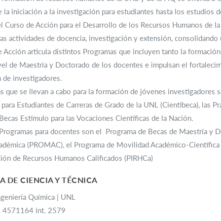
 la iniciación a la investigación para estudiantes hasta los estudios 
l Curso de Acción para el Desarrollo de los Recursos Humanos de la 
 las actividades de docencia, investigación y extensión, consolidando
 Acción articula distintos Programas que incluyen tanto la formaci
vel de Maestría y Doctorado de los docentes e impulsan el fortalecimi
 de investigadores.
 que se llevan a cabo para la formación de jóvenes investigadores s
 para Estudiantes de Carreras de Grado de la UNL (Cientibeca), las Prá
ecas Estímulo para las Vocaciones Científicas de la Nación.
s Programas para docentes son el Programa de Becas de Maestría y 
adémica (PROMAC), el Programa de Movilidad Académico-Científi
ción de Recursos Humanos Calificados (PIRHCa)
A DE CIENCIA Y TÉCNICA
ngeniería Química | UNL
2 4571164 int. 2579