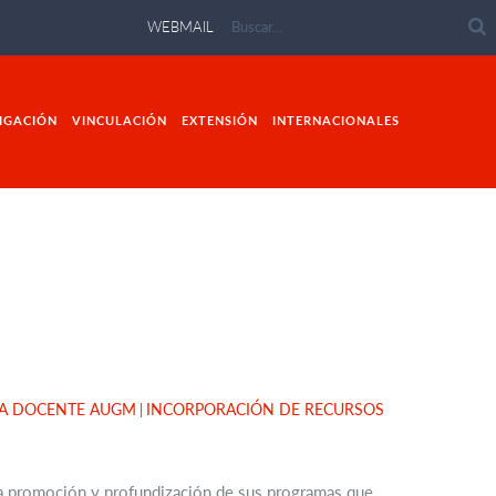
WEBMAIL
IGACIÓN
VINCULACIÓN
EXTENSIÓN
INTERNACIONALES
LA DOCENTE AUGM
INCORPORACIÓN DE RECURSOS
 la promoción y profundización de sus programas que