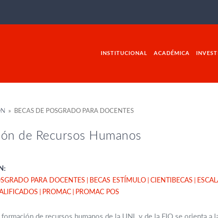
INSTITUCIONAL
ACADÉMICA
INVEST
ÓN
» BECAS DE POSGRADO PARA DOCENTES
ión de Recursos Humanos
N:
OSGRADO PARA DOCENTES
BECAS ESTÍMULO
CIENTIBECAS
ESCA
LIFICADOS
PROMAC
PROMAC POS
e formación de recursos humanos de la UNL y de la FIQ se orienta a