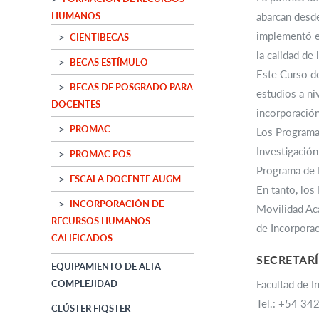
HUMANOS
abarcan desde
implementó e
CIENTIBECAS
la calidad de
BECAS ESTÍMULO
Este Curso de
BECAS DE POSGRADO PARA
estudios a ni
DOCENTES
incorporación
PROMAC
Los Programas
Investigación
PROMAC POS
Programa de B
ESCALA DOCENTE AUGM
En tanto, lo
INCORPORACIÓN DE
Movilidad Ac
RECURSOS HUMANOS
de Incorpora
CALIFICADOS
SECRETARÍ
EQUIPAMIENTO DE ALTA
COMPLEJIDAD
Facultad de I
Tel.: +54 34
CLÚSTER FIQSTER