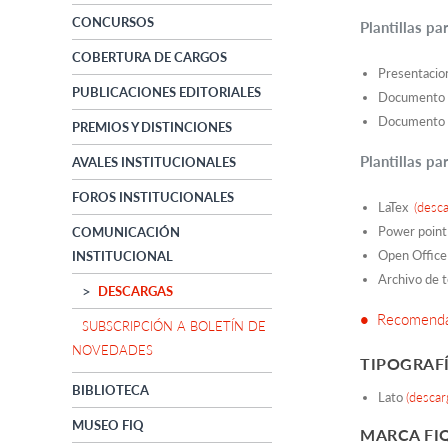
CONCURSOS
Plantillas pa
COBERTURA DE CARGOS
Presentacio
PUBLICACIONES EDITORIALES
Documento d
Documento d
PREMIOS Y DISTINCIONES
Plantillas p
AVALES INSTITUCIONALES
FOROS INSTITUCIONALES
LaTex
(desca
Power poin
COMUNICACIÓN
Open Office
INSTITUCIONAL
Archivo de 
DESCARGAS
•
Recomendac
SUBSCRIPCIÓN A BOLETÍN DE
NOVEDADES
TIPOGRAFÍ
BIBLIOTECA
Lato
(descar
MUSEO FIQ
MARCA FI