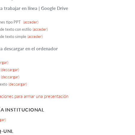
ra trabajar en línea | Google Drive
nes tipo PPT
(acceder)
e texto con estilo
(acceder)
e texto simple
(acceder)
ara descargar en el ordenador
rgar)
t
(descargar)
(descargar)
texto
(descargar)
iones para armar una presentación
A INSTITUCIONAL
gar)
Q-UNL