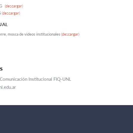
NG
(descargar)
S
(descargar)
UAL
erre, mosca de videos institucionales
(descargar)
S
 Comunicación Institucional FIQ-UNL
l.edu.ar