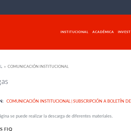
INSTITUCIONAL
ACADÉMICA
INVEST
AL
» COMUNICACIÓN INSTITUCIONAL
gas
N:
COMUNICACIÓN INSTITUCIONAL
SUBSCRIPCIÓN A BOLETÍN D
gina se puede realizar la descarga de diferentes materiales.
S FIQ