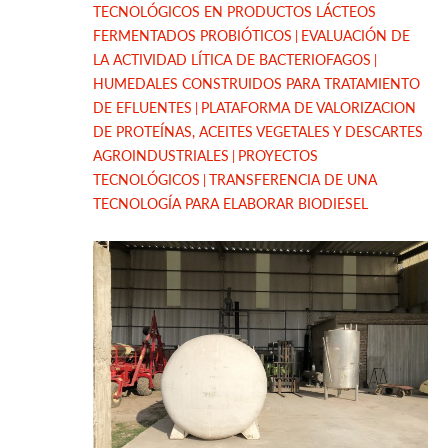
TECNOLÓGICOS EN PRODUCTOS LÁCTEOS
FERMENTADOS PROBIÓTICOS
EVALUACIÓN DE
LA ACTIVIDAD LÍTICA DE BACTERIOFAGOS
HUMEDALES CONSTRUIDOS PARA TRATAMIENTO
DE EFLUENTES
PLATAFORMA DE VALORIZACION
DE PROTEÍNAS, ACEITES VEGETALES Y DESCARTES
AGROINDUSTRIALES
PROYECTOS
TECNOLÓGICOS
TRANSFERENCIA DE UNA
TECNOLOGÍA PARA ELABORAR BIODIESEL