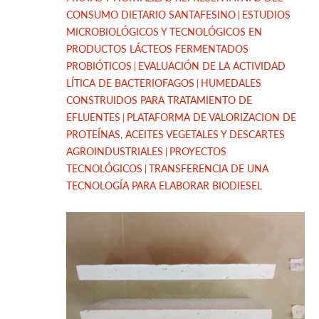
CONSUMO DIETARIO SANTAFESINO
ESTUDIOS
MICROBIOLÓGICOS Y TECNOLÓGICOS EN
PRODUCTOS LÁCTEOS FERMENTADOS
PROBIÓTICOS
EVALUACIÓN DE LA ACTIVIDAD
LÍTICA DE BACTERIOFAGOS
HUMEDALES
CONSTRUIDOS PARA TRATAMIENTO DE
EFLUENTES
PLATAFORMA DE VALORIZACION DE
PROTEÍNAS, ACEITES VEGETALES Y DESCARTES
AGROINDUSTRIALES
PROYECTOS
TECNOLÓGICOS
TRANSFERENCIA DE UNA
TECNOLOGÍA PARA ELABORAR BIODIESEL